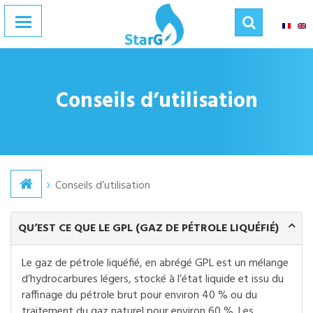
Accueil
Présentation
Produits & Services
Conseils d’utilisation
Galerie
Conseils d’utilisation
Actualité
Conseils d’utilisation
Points de vente
QU’EST CE QUE LE GPL (GAZ DE PÉTROLE LIQUÉFIÉ)
Contact
+237 655 38 00 00
Le gaz de pétrole liquéfié, en abrégé GPL est un mélange
d’hydrocarbures légers, stocké à l’état liquide et issu du
Suivez-nous
raffinage du pétrole brut pour environ 40 % ou du
traitement du gaz naturel pour environ 60 %. Les